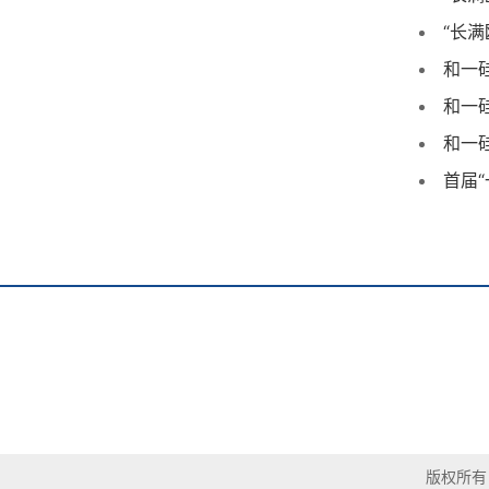
“长
和一
和一
和一
首届
版权所有 ©