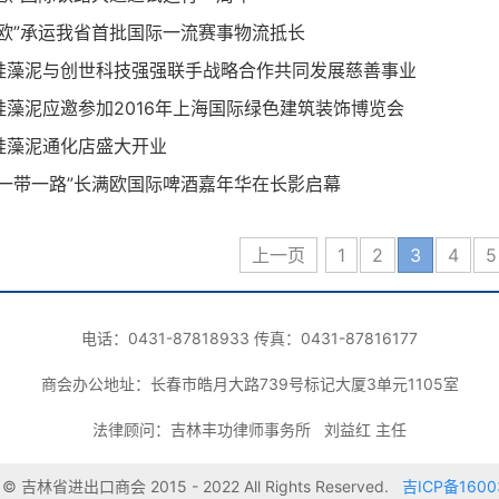
满欧”承运我省首批国际一流赛事物流抵长
硅藻泥与创世科技强强联手战略合作共同发展慈善事业
硅藻泥应邀参加2016年上海国际绿色建筑装饰博览会
硅藻泥通化店盛大开业
“一带一路”长满欧国际啤酒嘉年华在长影启幕
上一页
1
2
3
4
5
电话：0431-87818933 传真：0431-87816177
商会办公地址：长春市皓月大路739号标记大厦3单元1105室
法律顾问：吉林丰功律师事务所 刘益红 主任
 吉林省进出口商会 2015 - 2022 All Rights Reserved.
吉ICP备1600