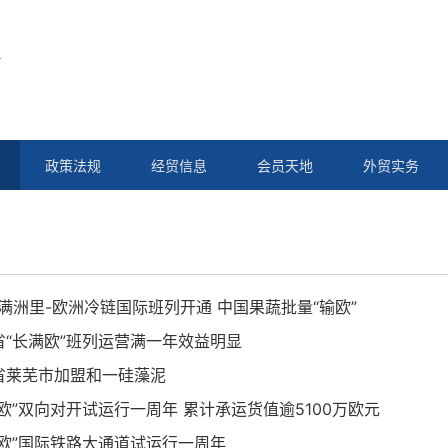
政策法规
经贸信息
会员天地
外贸实务
-满洲里-欧洲冷链国际班列开通 中国果蔬批量“输欧”
省“长满欧”班列运营满一年效益明显
省莱芜市加盟和一硅藻泥
欧”双向对开试运行一周年 累计承运货值逾5100万欧元
满欧”国际铁路大通道试运行一周年