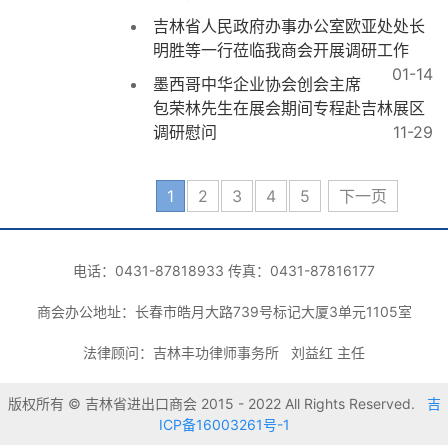
吉林省人民政府办事办公室欧亚处处长
明胜等一行莅临我商会开展调研工作
01-14
墨西哥中华企业协会创会主席
包荣林先生在展会期间专程赴吉林展区
调研慰问
11-29
1
2
3
4
5
下一页
电话：0431-87818933 传真：0431-87816177
商会办公地址：长春市皓月大路739号标记大厦3单元1105室
法律顾问：吉林丰功律师事务所 刘益红 主任
版权所有 © 吉林省进出口商会 2015 - 2022 All Rights Reserved.
吉
ICP备16003261号-1