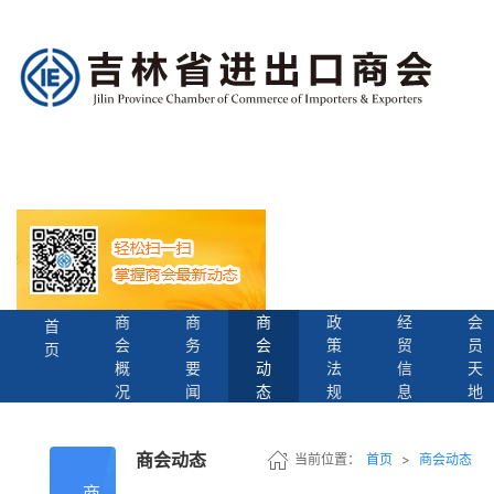
商
商
商
政
经
会
首
会
务
会
策
贸
员
页
概
要
动
法
信
天
况
闻
态
规
息
地
商会动态
当前位置：
首页
>
商会动态
商